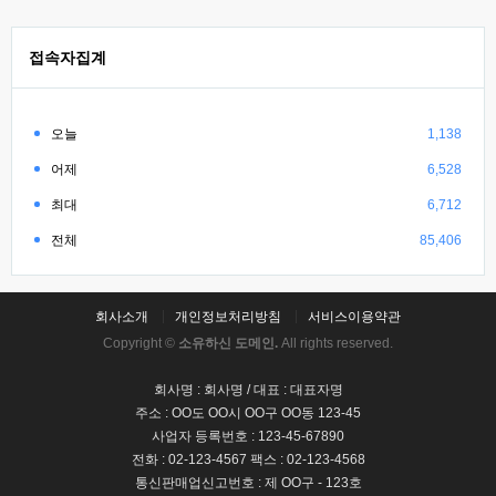
접속자집계
오늘
1,138
어제
6,528
최대
6,712
전체
85,406
회사소개
개인정보처리방침
서비스이용약관
Copyright ©
소유하신 도메인.
All rights reserved.
회사명 : 회사명 / 대표 : 대표자명
주소 : OO도 OO시 OO구 OO동 123-45
사업자 등록번호 : 123-45-67890
전화 : 02-123-4567 팩스 : 02-123-4568
통신판매업신고번호 : 제 OO구 - 123호