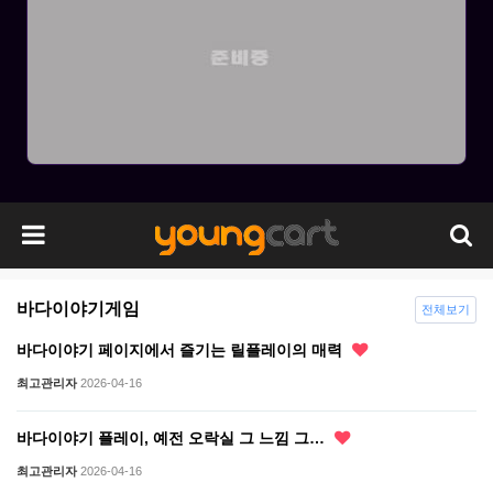
바다이야기게임
전체보기
바다이야기 페이지에서 즐기는 릴플레이의 매력
최고관리자
2026-04-16
바다이야기 플레이, 예전 오락실 그 느낌 그…
최고관리자
2026-04-16