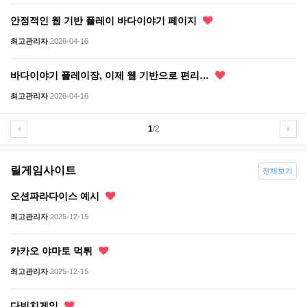
안정적인 웹 기반 플레이 바다이야기 페이지
최고관리자
2026-04-16
바다이야기 플레이장, 이제 웹 기반으로 편리…
최고관리자
2026-04-16
1
/2
릴게임사이트
전체보기
오션파라다이스 예시
최고관리자
2025-12-15
카카오 야마토 먹튀
최고관리자
2025-12-15
다빈치게임