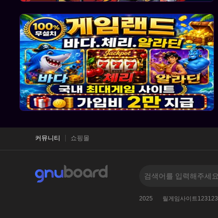
커뮤니티
쇼핑몰
릴게임사이트123
릴게임사이트
����t�
2025
릴게임사이트123123