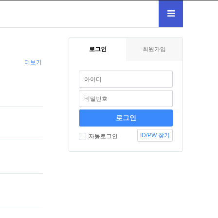
로그인
회원가입
더보기
ID/PW 찾기
자동로그인