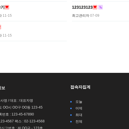
야기
123123123
자
11-15
최고관리자
07-09
자
11-15
접속자집계
정보
회사명 / 대표 : 대표자명
오늘
도 OO시 OO구 OO동 123-45
어제
호 : 123-45-67890
최대
123-4567 팩스 : 02-123-4568
전체
고번호 : 제 OO구 - 123호