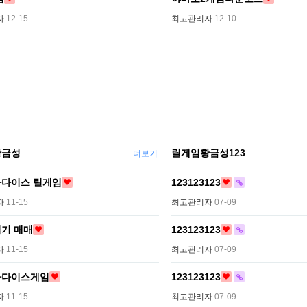
자
12-15
최고관리자
12-10
황금성
릴게임황금성123
더보기
다이스 릴게임
123123123
자
11-15
최고관리자
07-09
기 매매
123123123
자
11-15
최고관리자
07-09
라다이스게임
123123123
자
11-15
최고관리자
07-09