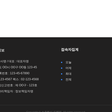
접속자집계
정보
회사명 / 대표 : 대표자명
오늘
도 OO시 OO구 OO동 123-45
어제
호 : 123-45-67890
최대
123-4567 팩스 : 02-123-4568
전체
고번호 : 제 OO구 - 123호
리책임자 : 정보책임자명